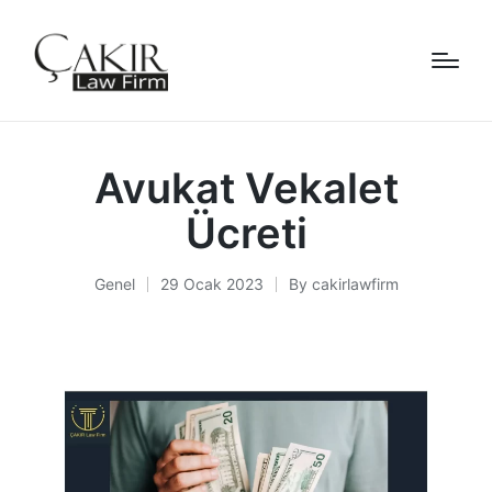
Avukat Vekalet
Ücreti
Genel
29 Ocak 2023
By
cakirlawfirm
Posted
Posted
in
by