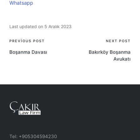
Whatsapp
Last updated on 5 Aralık 2023
Post
PREVIOUS POST
NEXT POST
Boşanma Davası
Bakırköy Boşanma
navigation
Avukatı
Tel: +905304594230