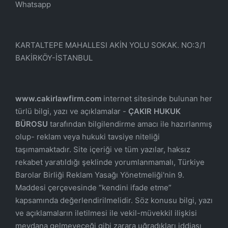
Whatsapp
KARTALTEPE MAHALLESI AKİN YOLU SOKAK. NO:3/1
BAKİRKÖY-İSTANBUL
www.cakirlawfirm.com
internet sitesinde bulunan her
türlü bilgi, yazı ve açıklamalar -
ÇAKIR HUKUK
BÜROSU
tarafından bilgilendirme amacı ile hazırlanmış
olup- reklam veya hukuki tavsiye niteliği
taşımamaktadır. Site içeriği ve tüm yazılar, haksız
rekabet yaratıldığı şeklinde yorumlanmamalı, Türkiye
Barolar Birliği Reklam Yasağı Yönetmeliği'nin 9.
Maddesi çerçevesinde “kendini ifade etme”
kapsamında değerlendirilmelidir. Söz konusu bilgi, yazı
ve açıklamaların iletilmesi ile vekil-müvekkil ilişkisi
meydana gelmeyeceği gibi zarara uğradıkları iddiası