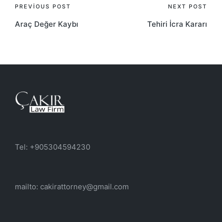
Post
PREVIOUS POST
NEXT POST
Araç Değer Kaybı
Tehiri İcra Kararı
navigation
Tel: +905304594230
mailto: cakirattorney@gmail.com