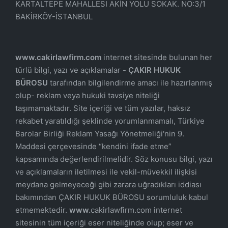
KARTALTEPE MAHALLESI AKİN YOLU SOKAK. NO:3/1
BAKİRKÖY-İSTANBUL
www.cakirlawfirm.com
internet sitesinde bulunan her
türlü bilgi, yazı ve açıklamalar -
ÇAKIR HUKUK
BÜROSU
tarafından bilgilendirme amacı ile hazırlanmış
olup- reklam veya hukuki tavsiye niteliği
taşımamaktadır. Site içeriği ve tüm yazılar, haksız
rekabet yaratıldığı şeklinde yorumlanmamalı, Türkiye
Barolar Birliği Reklam Yasağı Yönetmeliği'nin 9.
Maddesi çerçevesinde “kendini ifade etme”
kapsamında değerlendirilmelidir. Söz konusu bilgi, yazı
ve açıklamaların iletilmesi ile vekil-müvekkil ilişkisi
meydana gelmeyeceği gibi zarara uğradıkları iddiası
bakımından ÇAKIR HUKUK BÜROSU sorumluluk kabul
etmemektedir.
www.
cakirlawfirm.com internet
sitesinin tüm içeriği eser niteliğinde olup; eser ve