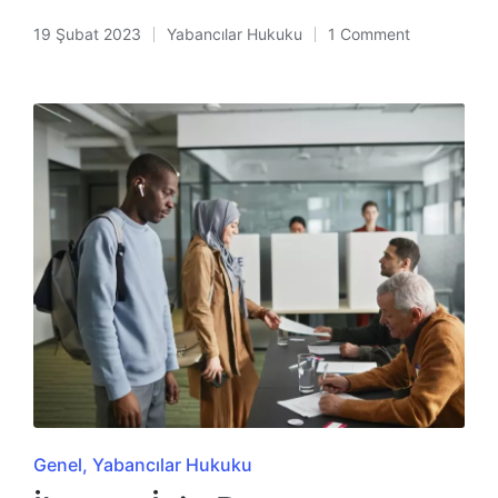
19 Şubat 2023
Yabancılar Hukuku
1 Comment
Posted
in
Posted
Genel
Yabancılar Hukuku
in