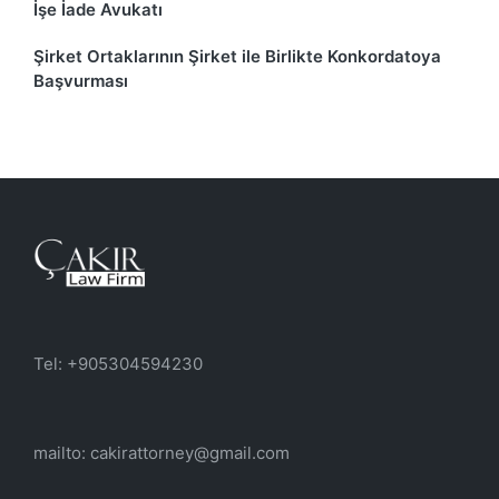
İşe İade Avukatı
Şirket Ortaklarının Şirket ile Birlikte Konkordatoya
Başvurması
Tel: +905304594230
mailto: cakirattorney@gmail.com