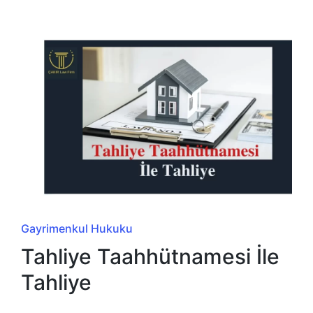
in
Posted
Gayrimenkul Hukuku
in
Tahliye Taahhütnamesi İle
Tahliye