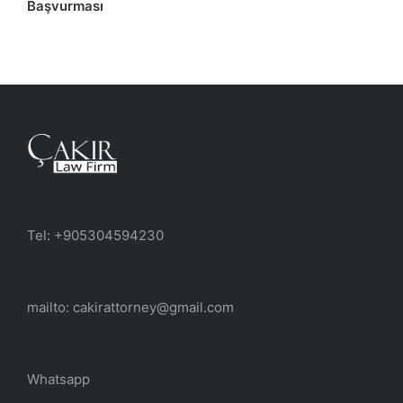
Başvurması
Tel: +905304594230
mailto: cakirattorney@gmail.com
Whatsapp